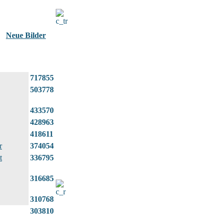
Neue Bilder
717855
503778
433570
428963
418611
r
374054
t
336795
316685
310768
303810