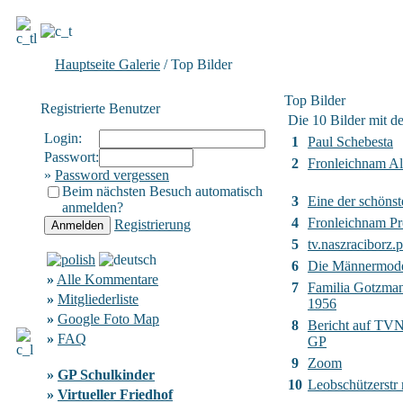
Hauptseite Galerie
/ Top Bilder
Top Bilder
Registrierte Benutzer
Die 10 Bilder mit d
Login:
1
Paul Schebesta
Passwort:
2
Fronleichnam Al
»
Password vergessen
Beim nächsten Besuch automatisch
3
Eine der schönst
anmelden?
4
Fronleichnam Pr
Registrierung
5
tv.naszraciborz.p
6
Die Männermod
»
Alle Kommentare
7
Familia Gotzma
»
Mitgliederliste
1956
»
Google Foto Map
8
Bericht auf TVN2
»
FAQ
GP
9
Zoom
»
GP Schulkinder
10
Leobschützerstr
»
Virtueller Friedhof