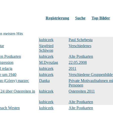
Registrierung
Suche
Top Bilder
en meisten Hits
kubiczek
Paul Schebesta
tar
Siegfried
Verschiedenes
Schiwon
en Postkarten
kubiczek
Alte Postkarten
ozession
M.Dyrszlag
22.05.2008
l relacja
kubiczek
2011
e um 1940
kubiczek
Verschiedene Gruppenbilde
nn (Górny) marzec
Danka
Private Motivaufnahmen mi
Personen
4 über Osterreiten in
kubiczek
Osterreiten 2011
kubiczek
Alte Postkarten
 nach Westen
kubiczek
Alte Postkarten