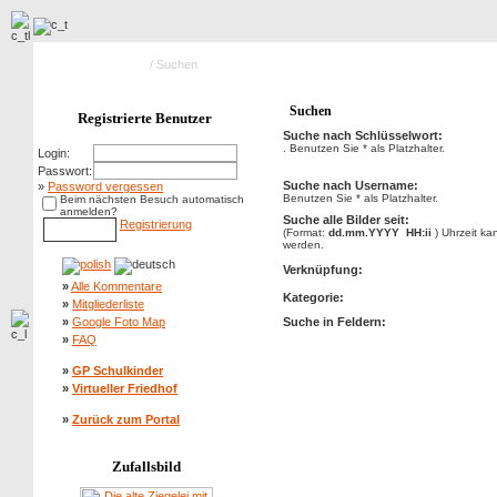
Hauptseite Galerie
/ Suchen
Suchen
Registrierte Benutzer
Suche nach Schlüsselwort:
. Benutzen Sie * als Platzhalter.
Login:
Passwort:
Suche nach Username:
»
Password vergessen
Benutzen Sie * als Platzhalter.
Beim nächsten Besuch automatisch
anmelden?
Suche alle Bilder seit:
Registrierung
(Format:
dd.mm.YYYY HH:ii
) Uhrzeit k
werden.
Verknüpfung:
»
Alle Kommentare
Kategorie:
»
Mitgliederliste
»
Google Foto Map
Suche in Feldern:
»
FAQ
»
GP Schulkinder
»
Virtueller Friedhof
»
Zurück zum Portal
Zufallsbild