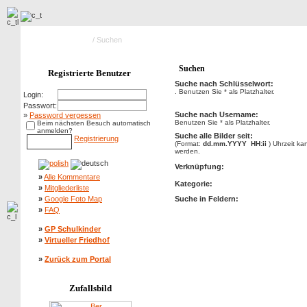
Hauptseite Galerie
/ Suchen
Suchen
Registrierte Benutzer
Suche nach Schlüsselwort:
. Benutzen Sie * als Platzhalter.
Login:
Passwort:
Suche nach Username:
»
Password vergessen
Benutzen Sie * als Platzhalter.
Beim nächsten Besuch automatisch
anmelden?
Suche alle Bilder seit:
Registrierung
(Format:
dd.mm.YYYY HH:ii
) Uhrzeit k
werden.
Verknüpfung:
»
Alle Kommentare
Kategorie:
»
Mitgliederliste
»
Google Foto Map
Suche in Feldern:
»
FAQ
»
GP Schulkinder
»
Virtueller Friedhof
»
Zurück zum Portal
Zufallsbild