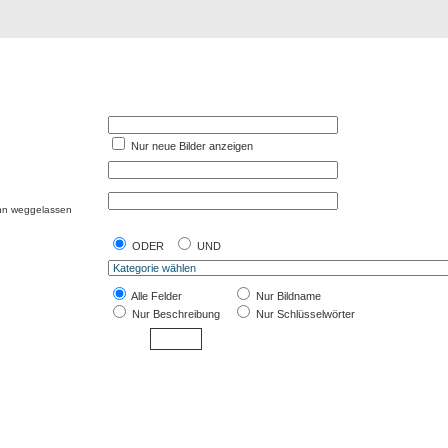
Registrierung
Suche
Top Bilde
Nur neue Bilder anzeigen
ann weggelassen
ODER
UND
Alle Felder
Nur Bildname
Nur Beschreibung
Nur Schlüsselwörter