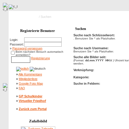
Hauptseite Galerie
/ Suchen
Suchen
Registrierte Benutzer
Suche nach Schlüsselwort:
. Benutzen Sie * als Platzhalter.
Login:
Passwort:
Suche nach Username:
»
Password vergessen
Benutzen Sie * als Platzhalter.
Beim nächsten Besuch automatisch
anmelden?
Suche alle Bilder seit:
Registrierung
(Format:
dd.mm.YYYY HH:ii
) Uhrzeit k
werden.
Verknüpfung:
»
Alle Kommentare
Kategorie:
»
Mitgliederliste
»
Google Foto Map
Suche in Feldern:
»
FAQ
»
GP Schulkinder
»
Virtueller Friedhof
»
Zurück zum Portal
Zufallsbild