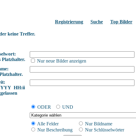
Registrierung
Suche
Top Bilder
der keine Treffer.
selwort:
 Platzhalter.
Nur neue Bilder anzeigen
ame:
Platzhalter.
it:
YYYY HH:ii
ggelassen
ODER
UND
Alle Felder
Nur Bildname
Nur Beschreibung
Nur Schlüsselwörter