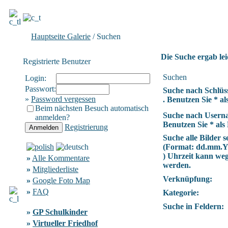
Hauptseite Galerie
/ Suchen
Die Suche ergab lei
Registrierte Benutzer
Suchen
Login:
Passwort:
Suche nach Schlüs
»
Password vergessen
. Benutzen Sie * als
Beim nächsten Besuch automatisch
Suche nach Usern
anmelden?
Benutzen Sie * als 
Registrierung
Suche alle Bilder se
(Format:
dd.mm.
) Uhrzeit kann we
»
Alle Kommentare
werden.
»
Mitgliederliste
Verknüpfung:
»
Google Foto Map
»
FAQ
Kategorie:
Suche in Feldern:
»
GP Schulkinder
»
Virtueller Friedhof