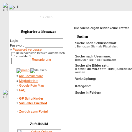
Hauptseite Galerie
/ Suchen
Die Suche ergab leider keine Treffer.
Registrierte Benutzer
Suchen
Login:
Suche nach Schlüsselwort:
Passwort:
. Benutzen Sie * als Platzhalter.
»
Password vergessen
Beim nächsten Besuch automatisch
anmelden?
Suche nach Username:
Registrierung
Benutzen Sie * als Platzhalter.
Suche alle Bilder seit:
(Format:
dd.mm.YYYY HH:ii
) Uhrzeit k
werden.
»
Alle Kommentare
Verknüpfung:
»
Mitgliederliste
»
Google Foto Map
Kategorie:
»
FAQ
Suche in Feldern:
»
GP Schulkinder
»
Virtueller Friedhof
»
Zurück zum Portal
Zufallsbild