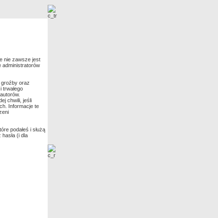
Nowe zdjęcia
e nie zawsze jest
e administratorów
 groźby oraz
i trwałego
 autorów.
chwili, jeśli
h. Informacje te
zeni
óre podałeś i służą
hasła (i dla