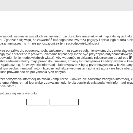
Rejestracja
Szukaj
Najlepsze zdjęcia
e na celu usuwanie wszelkich uznawanych za obraźliwe materiałów jak najszybciej, jednakż
. Zgadzasz się więc, że zawartość każdego postu wyraża poglądy i opinie jego autora a ni
anymi przez nich) i nie ponoszą oni za te treści odpowiedzialności.
wag obraźliwych, obscenicznych, wulgarnych, oszczerczych, nienawistnych, zawierających
mogą być sprzeczne z prawem. Złamanie tej zasady może być przyczyną natychmiastowego 
z powiadomieniem odpowiednich władz). Aby wspomóc te działania rejestrowane są adresy IP
er i administratorzy mają prawo do usuwania, zmiany lub zamykania każdego wątku w każdej 
k zgadzasz się, że wszystkie informacje, które wpiszesz będą przechowywane w bazie danyc
dnym osobom ani podmiotom trzecim, jednakże webmaster i administratorzy nie będą obarc
rskie prowadzące do pozyskania tych danych.
echowywania informacji na twoim komputerze. Cookies nie zawierają żadnych informacji, kt
ystemu. Adres e-mail jest wykorzystywany jedynie dla potwierdzenia podanych informacji oraz 
niał stare).
gadzasz się na te warunki.