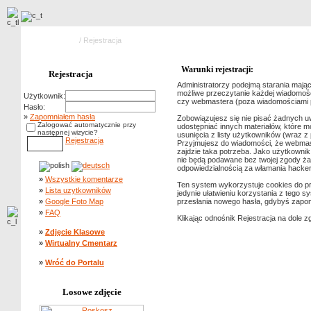
Strona główna
/ Rejestracja
Warunki rejestracji:
Rejestracja
Administratorzy podejmą starania mając
możliwe przeczytanie każdej wiadomości
Użytkownik:
czy webmastera (poza wiadomościami pis
Hasło:
»
Zapomniałem hasła
Zobowiązujesz się nie pisać żadnych u
Zalogować automatycznie przy
udostępniać innych materiałów, które 
następnej wizycie?
usunięcia z listy użytkowników (wraz 
Rejestracja
Przyjmujesz do wiadomości, że webmast
zajdzie taka potrzeba. Jako użytkowni
nie będą podawane bez twojej zgody ża
odpowiedzialnością za włamania hacke
»
Wszystkie komentarze
Ten system wykorzystuje cookies do prz
»
Lista uzytkowników
jedynie ułatwieniu korzystania z tego s
»
Google Foto Map
przesłania nowego hasła, gdybyś zapom
»
FAQ
Klikając odnośnik Rejestracja na dole z
»
Zdjęcie Klasowe
»
Wirtualny Cmentarz
»
Wróć do Portalu
Losowe zdjęcie