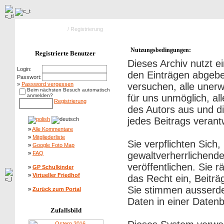
Hauptseite Galerie
/ Registrierung
Nutzungsbedingungen:
Registrierte Benutzer
Dieses Archiv nutzt
Login:
den Einträgen abgebe
Passwort:
»
Password vergessen
versuchen, alle uner
Beim nächsten Besuch automatisch
anmelden?
für uns unmöglich, al
Registrierung
des Autors aus und di
jedes Beitrags veran
»
Alle Kommentare
»
Mitgliederliste
Sie verpflichten Sich
»
Google Foto Map
»
FAQ
gewaltverherrlichend
veröffentlichen. Sie 
»
GP Schulkinder
»
Virtueller Friedhof
das Recht ein, Beitr
Sie stimmen ausserd
»
Zurück zum Portal
Daten in einer Daten
Zufallsbild