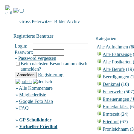
Gross Peterwitzer Bilder Archiv
Registrierte Benutzer
Kategorien
Login:
Alte Aufnahmen
(6
Passwort:
Alte Fahrzeuge
(
»
Password vergessen
Alte Postkarten
(
Beim nächsten Besuch automatisch
anmelden?
Alte Berufe
(19)
Registrierung
Beerdigungen
(1
Denkmal
(10)
»
Alle Kommentare
Feuerwehr
(507
»
Mitgliederliste
Erneuerungen /
»
Google Foto Map
Erntedankfest
(6
»
FAQ
Erntezeit
(24)
»
GP Schulkinder
Friedhof
(67)
»
Virtueller Friedhof
Fronleichnam
(3