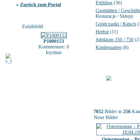
Frühling
(36)
»
Zurück zum Portal
Gaststätten / Geschäft
Restaracje / Sklepy
Gródczanki / Ratsch
(
Zufallsbild
Herbst
(11)
Jubiläum 350 / 750
(2
P1000153
Kommentare: 0
Kindergarten
(8)
krystian
7052
Bilder in
256
Kate
Neue Bilder
Ostermontag – Pr