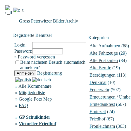
Gross Peterwitzer Bilder Archiv
Registrierte Benutzer
Kategorien
Login:
Alte Aufnahmen
(68)
Passwort:
Alte Fahrzeuge
(29)
»
Password vergessen
Alte Postkarten
(84)
Beim nächsten Besuch automatisch
anmelden?
Alte Berufe
(19)
Registrierung
Beerdigungen
(113)
Denkmal
(10)
»
Alle Kommentare
Feuerwehr
(507)
»
Mitgliederliste
Erneuerungen / Umba
»
Google Foto Map
Erntedankfest
(667)
»
FAQ
Erntezeit
(24)
»
GP Schulkinder
Friedhof
(67)
»
Virtueller Friedhof
Fronleichnam
(363)