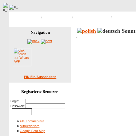
Hauptseite Galerie
/
Peterwitzer Treffen
/
Peterwitzer Treffen 2011
/
Bild 4 von 114
Sonnt
Navigation
PIN Ein/Ausschalten
Registrierte Benutzer
Login:
Passwort:
»
Alle Kommentare
»
Mitgliederliste
»
Google Foto Map