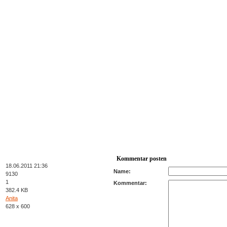
Kommentar posten
18.06.2011 21:36
Name:
9130
1
Kommentar:
382.4 KB
Anita
628 x 600