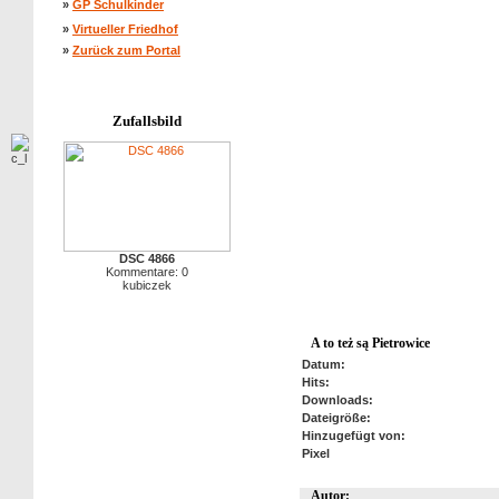
»
GP Schulkinder
»
Virtueller Friedhof
»
Zurück zum Portal
Zufallsbild
DSC 4866
Kommentare: 0
kubiczek
A to też są Pietrowice
Datum:
Hits:
Downloads:
Dateigröße:
Hinzugefügt von:
Pixel
Autor: