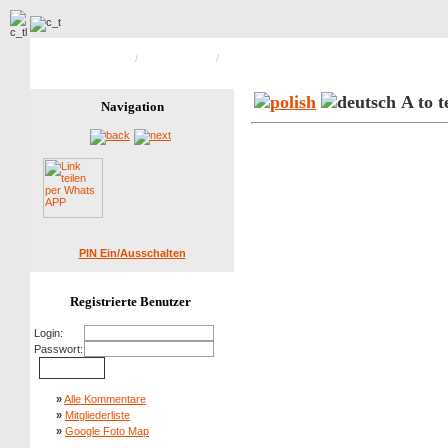
Hauptseite Galerie
/
Verschiedenes
/
Bild 29 von 46
A to t
Navigation
PIN Ein/Ausschalten
Registrierte Benutzer
Login:
Passwort:
»
Alle Kommentare
»
Mitgliederliste
»
Google Foto Map