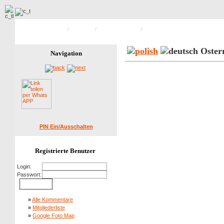
Hauptseite Galerie
/
Osterfest
/
Osterreiten 2008
/
Bild 103 von 147
Osterr
Navigation
PIN Ein/Ausschalten
Registrierte Benutzer
Login:
Passwort:
»
Alle Kommentare
»
Mitgliederliste
»
Google Foto Map