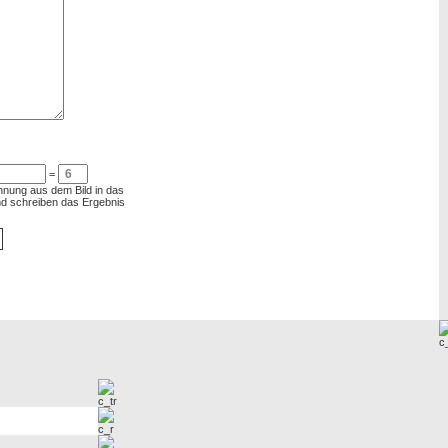
=
chnung aus dem Bild in das
und schreiben das Ergebnis