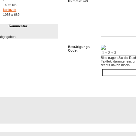
2
Kommentar:
140.6 KB
kubiczek
1065 x 689
Kommentar:
abgegeben.
Bestätigungs-
Code:
Bitte tragen Sie die Re
Textfeld darunter ein, 
rechts davon hinein.