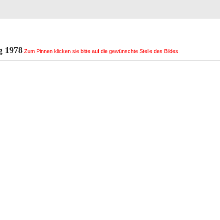
0 von 103
Registrierung
Suche
Top Bilde
 1978
Zum Pinnen klicken sie bitte auf die gewünschte Stelle des Bildes.