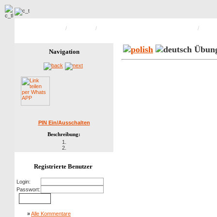
Hauptseite Galerie
/
Feuerwehr
/
Aus der Chronik von Berthold Miensopust
/
Bild 5
Übung
Navigation
PIN Ein/Ausschalten
Beschreibung:
1.
2.
Registrierte Benutzer
Login:
Passwort:
»
Alle Kommentare