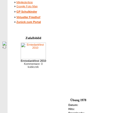
»
Mitgliederliste
»
Google Foto Map
»
GP Schulkinder
»
Virtueller Friedhof
»
Zurück zum Portal
Zufallsbild
Erntedankfest 2010
Kommentare: 0
kubiczek
Übung 1978
Datum:
Hits: