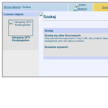
Strona główna
/ Szukaj
Szuk
Losowe zdjęcie
Szukaj
Szukaj
Szukaj wg słów kluczowych:
Jahrgang 1971
Użyj operatorów logicznych I oraz LUB, aby znależć więce
Kindergarden
zastąpienia zero lub więcej znaków.
Szukanie wyrażeń: