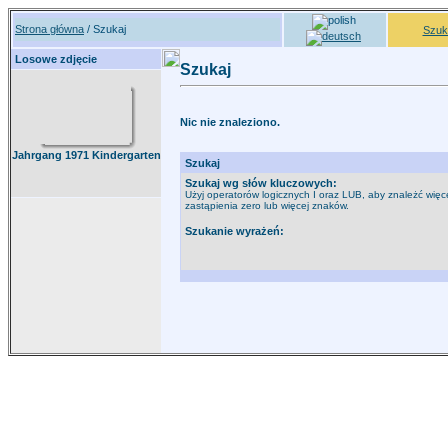
Strona główna
/ Szukaj
Szuk
Losowe zdjęcie
Szukaj
Nic nie znaleziono.
Jahrgang 1971 Kindergarten
Szukaj
Szukaj wg słów kluczowych:
Użyj operatorów logicznych I oraz LUB, aby znależć więce
zastąpienia zero lub więcej znaków.
Szukanie wyrażeń: