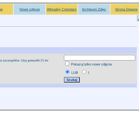
aj
Nowe zdjęcia
Wirtualny Cmentarz
Archiwum Zdjęc
Strona Glowna
j szczegółów. Użyj gwiazdki (*) do
Pokazuj tylko nowe zdjęcia
LUB
I