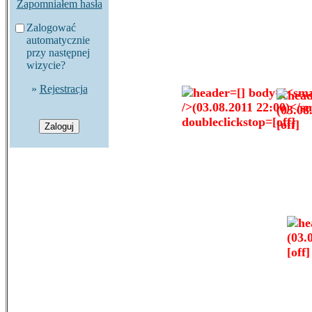
Zapomniałem hasła
Zalogować
automatycznie
przy następnej
wizycie?
»
Rejestracja