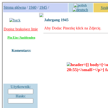
Strona główna
/
1940
/
1945
/
Szuk
Jahrgang 1945
Aby Dodac Pinezkę klick na Zdjecię.
Dopisz brakujące Imię
Pin Ein-/Ausblenden
Komentarz:
Użytkownik:
Hasło: