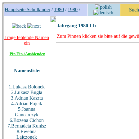
Hauptseite Schulkinder
/
1980
/
1980
/
Such
Jahrgang 1980 1 b
Zum Pinnen klicken sie bitte auf die gewü
Trage fehlende Namen
ein
Pin Ein-/Ausblenden
Namensliste:
1.Lukasz Bolonek
2.Lukasz Bugla
3.Adrian Kaszta
4.Adrian Fojcik
5.Joanna
Gancarczyk
6.Bozena Cichon
7.Bernadeta Kunisz
8.Ewelina
Lajczonek