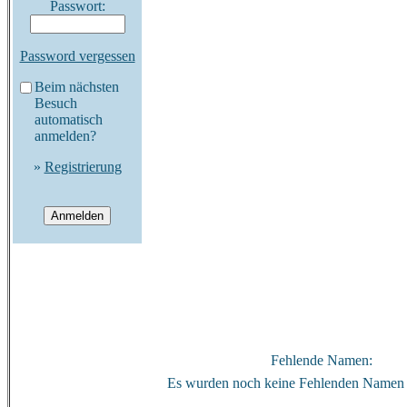
Passwort:
Password vergessen
Beim nächsten
Besuch
automatisch
anmelden?
»
Registrierung
Fehlende Namen:
Es wurden noch keine Fehlenden Namen 