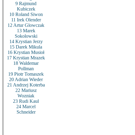
9 Rajmund
Kubiczek
10 Roland Siwon
11 Irek Olender
12 Artur Glowczak
13 Marek
Sokolowski
14 Krystian Jerzy
15 Darek Mikula
16 Krystian Musioł
17 Krystian Mrazek
18 Waldemar
Pollman
19 Piotr Tomaszek
20 Adrian Wieder
21 Andrzej Koterba
22 Mariusz
Wozniak
23 Rudi Kaul
24 Marcel
Schneider