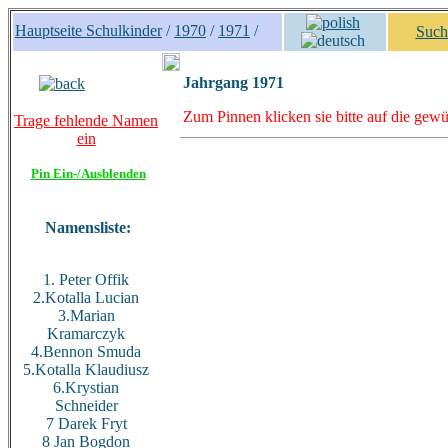
Hauptseite Schulkinder
/
1970
/
1971
/
Such
Jahrgang 1971
Zum Pinnen klicken sie bitte auf die gewü
Trage fehlende Namen
ein
Pin Ein-/Ausblenden
Namensliste:
1. Peter Offik
2.Kotalla Lucian
3.Marian
Kramarczyk
4.Bennon Smuda
5.Kotalla Klaudiusz
6.Krystian
Schneider
7 Darek Fryt
8 Jan Bogdon