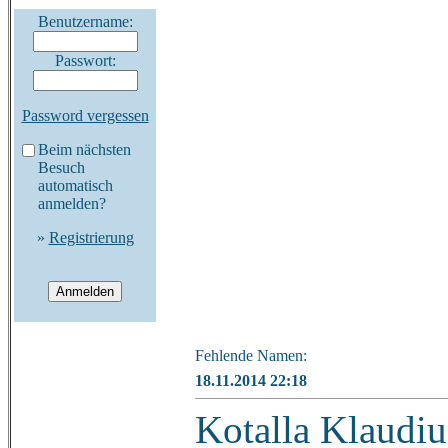
Benutzername:
Passwort:
Password vergessen
Beim nächsten
Besuch
automatisch
anmelden?
»
Registrierung
Fehlende Namen:
18.11.2014 22:18
Kotalla Klaudiu