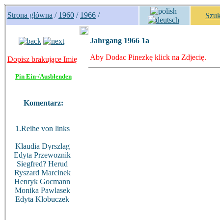
Strona główna
/
1960
/
1966
/
Szuk
Jahrgang 1966 1a
Aby Dodac Pinezkę klick na Zdjecię.
Dopisz brakujące Imię
Pin Ein-/Ausblenden
Komentarz:
1.Reihe von links
Klaudia Dyrszlag
Edyta Przewoznik
Siegfred? Herud
Ryszard Marcinek
Henryk Gocmann
Monika Pawlasek
Edyta Klobuczek