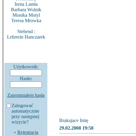
Irena Lamla
Barbara Wolnik
Monika Motyl
Teresa Mrowka
Stehend :
Lehrerin Hanczarek
Użytkownik:
Hasło:
Zapomniałem hasła
Zalogować
automatycznie
przy następnej
Brakujace Imię
wizycie?
29.02.2008 19:58
»
Rejestracja