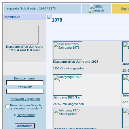
Hauptseite Schulkinder
/
1970
/ 1978
Such
Zufallsbild
1978
Klassentreffen Jahrgang
1955 A und B Klasse
Klassentreffen Jahrgang 1978
Jah
115193 mal angesehen
2342
Benutzername:
Passwort:
Jahr
Jahrgang1978 3 a
Password vergessen
3295
24357 mal angesehen
Beim nächsten Besuch
automatisch anmelden?
»
Registrierung