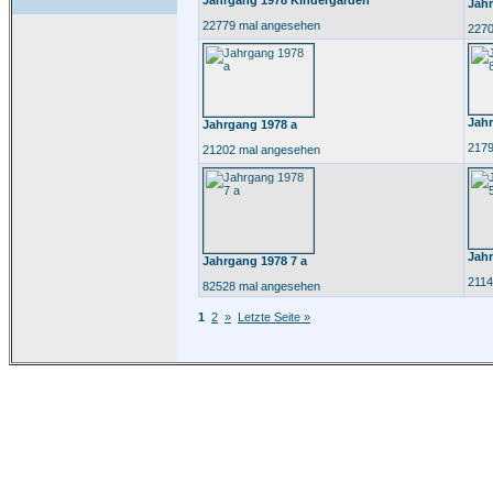
Jahrgang 1978 Kindergarden
Jah
22779 mal angesehen
2270
Jahr
Jahrgang 1978 a
2179
21202 mal angesehen
Jahr
Jahrgang 1978 7 a
2114
82528 mal angesehen
1
2
»
Letzte Seite »