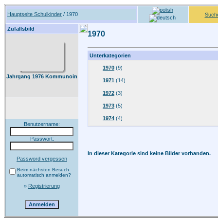
Hauptseite Schulkinder
/ 1970
Such
Zufallsbild
1970
Unterkategorien
1970
(9)
Jahrgang 1976 Kommunoin
1971
(14)
1972
(3)
1973
(5)
1974
(4)
Benutzername:
Passwort:
In dieser Kategorie sind keine Bilder vorhanden.
Password vergessen
Beim nächsten Besuch
automatisch anmelden?
»
Registrierung