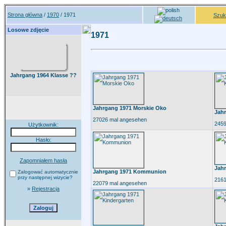
Strona główna
/
1970
/ 1971
Szuk
Losowe zdjęcie
1971
Jahrgang 1964 Klasse ??
Jahrgang 1971 Morskie Oko
Jah
27026 mal angesehen
2459
Użytkownik:
Hasło:
Zapomniałem hasła
Jahr
Jahrgang 1971 Kommunion
Zalogować automatycznie
przy następnej wizycie?
2161
22079 mal angesehen
»
Rejestracja