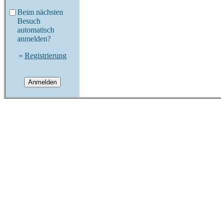
Beim nächsten
Besuch
automatisch
anmelden?
»
Registrierung