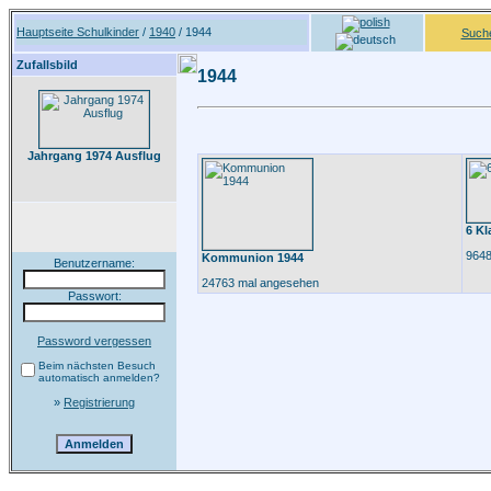
Hauptseite Schulkinder
/
1940
/ 1944
Such
Zufallsbild
1944
Jahrgang 1974 Ausflug
6 Kl
9648
Kommunion 1944
Benutzername:
24763 mal angesehen
Passwort:
Password vergessen
Beim nächsten Besuch
automatisch anmelden?
»
Registrierung