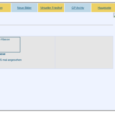
en
Neue Bilder
Virtueller Friedhof
GP Archiv
Hauptseite
asse
5 mal angesehen